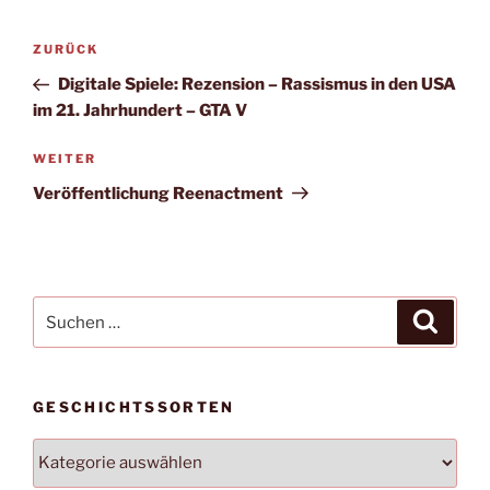
Beitragsnavigation
Vorheriger
ZURÜCK
Beitrag
Digitale Spiele: Rezension – Rassismus in den USA
im 21. Jahrhundert – GTA V
Nächster
WEITER
Beitrag
Veröffentlichung Reenactment
Suchen
Suche
nach:
GESCHICHTSSORTEN
Geschichtssorten