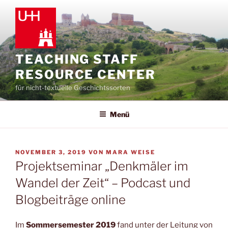
Zum
Inhalt
springen
TEACHING STAFF
RESOURCE CENTER
für nicht-textuelle Geschichtssorten
Menü
VERÖFFENTLICHT
NOVEMBER 3, 2019
VON
MARA WEISE
AM
Projektseminar „Denkmäler im
Wandel der Zeit“ – Podcast und
Blogbeiträge online
Im
Sommersemester 2019
fand unter der Leitung von