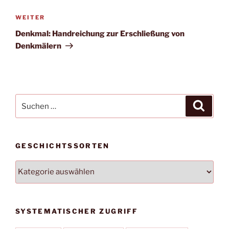
Beitragsnavigation
Nächster
WEITER
Beitrag
Denkmal: Handreichung zur Erschließung von
Denkmälern
Suchen
Suche
nach:
GESCHICHTSSORTEN
Geschichtssorten
SYSTEMATISCHER ZUGRIFF