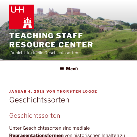
Zum
Inhalt
springen
TEACHING STAFF
RESOURCE CENTER
für nicht-textuelle Geschichtssorten
Menü
VERÖFFENTLICHT
JANUAR 4, 2018
VON
THORSTEN LOGGE
AM
Geschichtssorten
Geschichtssorten
Unter Geschichtssorten sind mediale
Repräsentationsformen
von historischen Inhalten zu