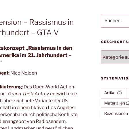
Suchen
zension – Rassismus in
nach:
hrhundert – GTA V
GESCHICHTS
tskonzept „
Rassismus in den
Geschichtssor
Amerika im 21. Jahrhundert –
“
sent
: Nico Nolden
SYSTEMATIS
läuterung
: Das Open-World Action-
Artikel
(2)
euer
Grand Theft Auto V
entwirft eine
ch überzeichnete Variante der US-
Materialien
(2
chaft in einem fiktiven Los Angeles.
Rezensionen
rkennbar durch politische Konflikte,
dienangebot von Radiosendern,
ten Landmarken und persönlichen