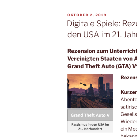
VERÖFFENTLICHT
OKTOBER 2, 2019
AM
Digitale Spiele: Re
den USA im 21. Ja
Rezension zum Unterrich
Vereinigten Staaten von 
Grand Theft Auto (GTA) V
Rezen
Kurzer
Abent
satiris
Gesells
Wiedere
ein Me
bekann