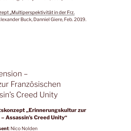
pt „Multiperspektivität in der Frz.
lexander Buck, Danniel Giere, Feb. 2019.
zension –
zur Französischen
sin’s Creed Unity
tskonzept „
Erinnerungskultur zur
 – Assassin’s Creed Unity“
sent
: Nico Nolden