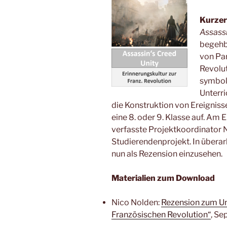
Kurzer
Assassi
begehba
von Par
Revolut
symbolt
Unterri
die Konstruktion von Ereignisse
eine 8. oder 9. Klasse auf. 
verfasste Projektkoordinator 
Studierendenprojekt. In überar
nun als Rezension einzusehen.
Materialien zum Download
Nico Nolden:
Rezension zum Un
Französischen Revolution“
, Se