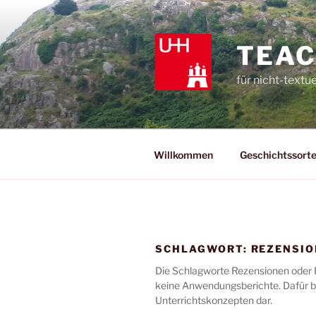
Zum
Inhalt
springen
TEAC
für nicht-textu
Willkommen
Geschichtssort
SCHLAGWORT:
REZENSI
Die Schlagworte Rezensionen oder 
keine Anwendungsberichte. Dafür be
Unterrichtskonzepten dar.