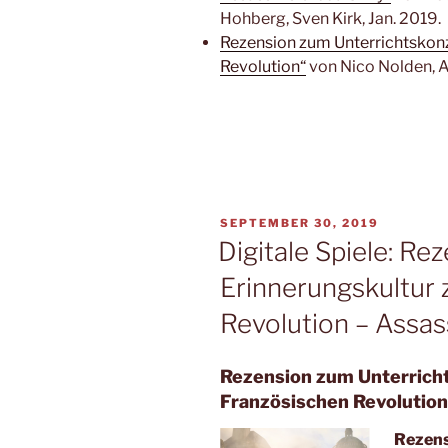
Hohberg, Sven Kirk, Jan. 2019.
Rezension zum Unterrichtskonze
Revolution“
von Nico Nolden, A
VERÖFFENTLICHT
SEPTEMBER 30, 2019
AM
Digitale Spiele: Re
Erinnerungskultur 
Revolution – Assas
Rezension zum Unterrich
Französischen Revolution
Rezen