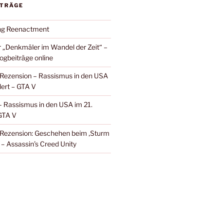
ITRÄGE
ung Reenactment
 „Denkmäler im Wandel der Zeit“ –
ogbeiträge online
e: Rezension – Rassismus in den USA
dert – GTA V
 – Rassismus in den USA im 21.
GTA V
e: Rezension: Geschehen beim ‚Sturm
‘ – Assassin’s Creed Unity