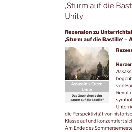
‚Sturm auf die Bast
Unity
Rezension zu Unterrichts
‚Sturm auf die Bastille‘ –
Rezen
Kurzer
Assassi
begehba
von Par
Revolut
symbolt
Unterri
die Perspektivität von historis
Klasse auf und konzentriert sic
Am Ende des Sommersemesters