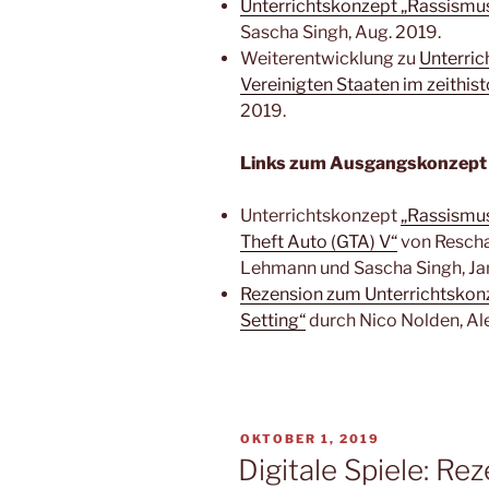
Unterrichtskonzept „Rassismus
Sascha Singh, Aug. 2019.
Weiterentwicklung zu
Unterric
Vereinigten Staaten im zeithis
2019.
Links zum Ausgangskonzept
Unterrichtskonzept
„Rassismus
Theft Auto (GTA) V“
von Rescha
Lehmann und Sascha Singh, Jan
Rezension zum Unterrichtskonz
Setting“
durch Nico Nolden, Ale
VERÖFFENTLICHT
OKTOBER 1, 2019
AM
Digitale Spiele: R