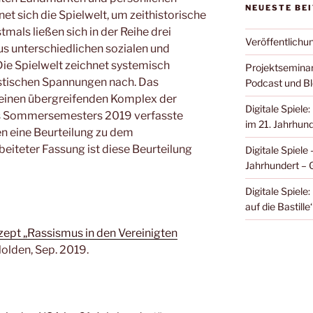
NEUESTE BE
t sich die Spielwelt, um zeithistorische
mals ließen sich in der Reihe drei
Veröffentlich
us unterschiedlichen sozialen und
ie Spielwelt zeichnet systemisch
Projektseminar
istischen Spannungen nach. Das
Podcast und Bl
 einen übergreifenden Komplex der
Digitale Spiel
s Sommersemesters 2019 verfasste
im 21. Jahrhun
n eine Beurteilung zu dem
beiteter Fassung ist diese Beurteilung
Digitale Spiele
Jahrhundert – 
Digitale Spiel
auf die Bastille
ept „Rassismus in den Vereinigten
olden, Sep. 2019.